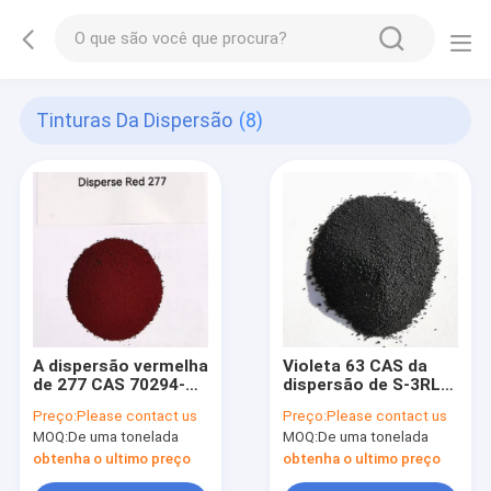
Tinturas Da Dispersão
(8)
A dispersão vermelha
Violeta 63 CAS da
de 277 CAS 70294-
dispersão de S-3RL
19-8 tinge G
64294-88-8
Preço:
Please contact us
Preço:
Please contact us
vermelho
C19H19ClN6O3
MOQ:
De uma tonelada
MOQ:
De uma tonelada
fluorescente FGG
obtenha o ultimo preço
obtenha o ultimo preço