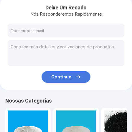
Deixe Um Recado
Nós Responderemos Rapidamente
Continue
Casa
Nossas Categorias
produtos
Quem Somos