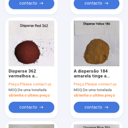
contacto
contacto
Disperse 362
A dispersão 184
vermelhos a
amarela tinge a
dispersão de CAS
dispersão 10G
Preço:
Please contact us
Preço:
Please contact us
158129-94-3 que
amarelo
MOQ:
De uma tonelada
MOQ:
De uma tonelada
tinge FBS brilhante
fluorescente de CAS
164578-37-4
obtenha o ultimo preço
obtenha o ultimo preço
contacto
contacto