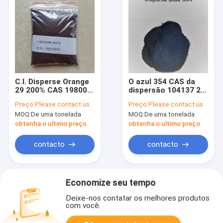
C.I. Disperse Orange
O azul 354 CAS da
29 200% CAS 19800-
dispersão 104137 27
42-1 SE-5RL
1 dispersão tinge o
Preço:
Please contact us
Preço:
Please contact us
alaranjados 3GL
S-R azul brilhante
MOQ:
De uma tonelada
MOQ:
De uma tonelada
alaranjado
300%
obtenha o ultimo preço
obtenha o ultimo preço
contacto
contacto
Economize seu tempo
Deixe-nos contatar os melhores produtos
com você.