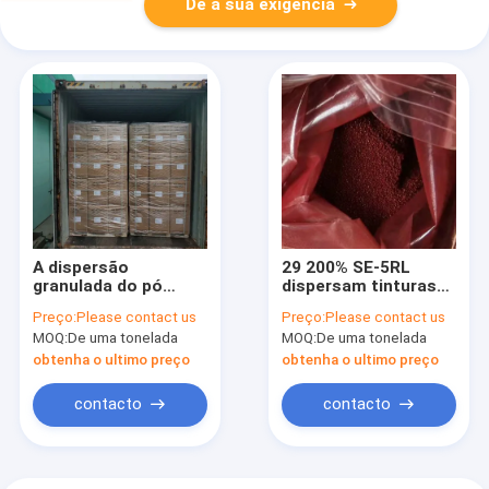
Dê a sua exigência
A dispersão
29 200% SE-5RL
granulada do pó
dispersam tinturas
uniforme tinge o
alaranjadas
Preço:
Please contact us
Preço:
Please contact us
preto CC-3R de 300%
pulverizam CAS
MOQ:
De uma tonelada
MOQ:
De uma tonelada
C.I. MISTURA Super
19800-42-1
obtenha o ultimo preço
obtenha o ultimo preço
contacto
contacto