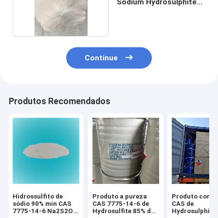
Sodium Hydrosulphite
7775 14 6
Continue
Produtos Recomendados
Hidrossulfito de
Produto a pureza
Produto comes
sódio 90% min CAS
CAS 7775-14-6 de
CAS de
7775-14-6 Na2S2O4
Hydrosulfite 85% do
Hydrosulphite