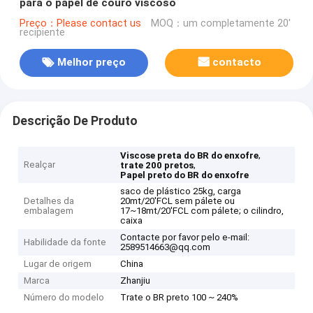
para o papel de couro viscoso
Preço：Please contact us
MOQ：um completamente 20'
recipiente
Melhor preço
contacto
Descrição De Produto
,
Viscose preta do BR do enxofre
Realçar
,
trate 200 pretos
Papel preto do BR do enxofre
saco de plástico 25kg, carga
Detalhes da
20mt/20'FCL sem pálete ou
embalagem
17~18mt/20'FCL com pálete; o cilindro,
caixa
Contacte por favor pelo e-mail:
Habilidade da fonte
2589514663@qq.com
Lugar de origem
China
Marca
Zhanjiu
Número do modelo
Trate o BR preto 100 ~ 240%