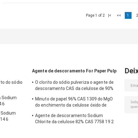
Page 1 of 2
|<
<<
1
Dei
Agente de descoramento For Paper Pulp
to do sódio
O clorito do sódio pulveriza o agente de
descoramento CAS da celulose de 90%
7758 19 2
n Sodium
Minuto de papel 96% CAS 1309 do MgO
4 6
do enchimento da celulose óxido de
magnésio 48 4
n Sodium
Agente de descoramento Sodium
14 6
Chlorite da celulose 82% CAS 7758 19 2
ClNaO2