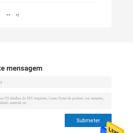
2
>>
>|
xe mensagem