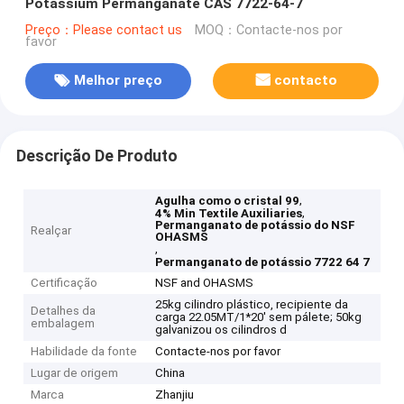
Potassium Permanganate CAS 7722-64-7
Preço：Please contact us
MOQ：Contacte-nos por
favor
Melhor preço
contacto
Descrição De Produto
,
Agulha como o cristal 99
,
4% Min Textile Auxiliaries
Permanganato de potássio do NSF
Realçar
OHASMS
,
Permanganato de potássio 7722 64 7
Certificação
NSF and OHASMS
25kg cilindro plástico, recipiente da
Detalhes da
carga 22.05MT/1*20' sem pálete; 50kg
embalagem
galvanizou os cilindros d
Habilidade da fonte
Contacte-nos por favor
Lugar de origem
China
Marca
Zhanjiu