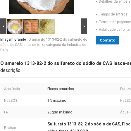
Detalhes da embal
Tempo de entrega:
Termos de pagamen
Habilidade da fonte:
Imagem Grande :
O amarelo 1313-82-2 do sulfureto do
Contato
sódio de CAS lasca-se baixa categoria da indústria de
ferro
O amarelo 1313-82-2 do sulfureto do sódio de CAS lasca-se 
descrição
Aparência:
Flocos amarelos
Pureza
Na2SO3:
1% máximo
Na2S2
Fe:
20ppm máximo
Água -
Sulfureto 1313-82-2 do sódio de CAS
Floc
,
Realçar: