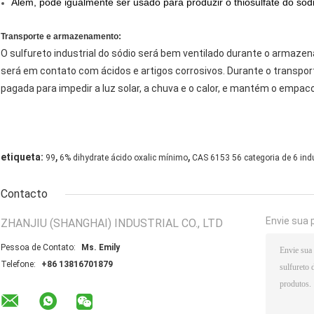
Além, pode igualmente ser usado para produzir o thiosulfate do sódio
Transporte e armazenamento:
O sulfureto industrial do sódio será bem ventilado durante o armazen
será em contato com ácidos e artigos corrosivos. Durante o transporte
pagada para impedir a luz solar, a chuva e o calor, e mantém o empa
,
,
etiqueta:
99
6% dihydrate ácido oxalic mínimo
CAS 6153 56 categoria de 6 ind
Contacto
Envie sua 
ZHANJIU (SHANGHAI) INDUSTRIAL CO., LTD
Pessoa de Contato:
Ms. Emily
Telefone:
+86 13816701879