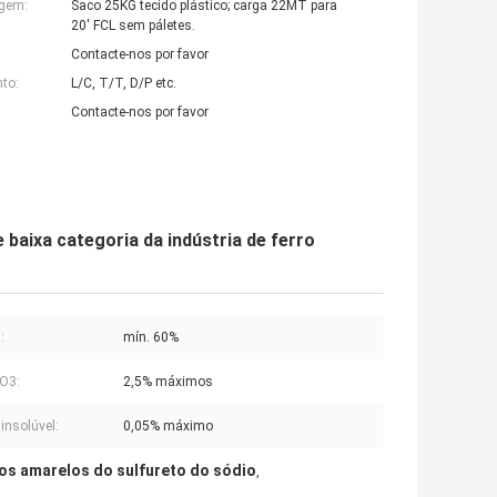
agem:
Saco 25KG tecido plástico; carga 22MT para
20' FCL sem páletes.
Contacte-nos por favor
to:
L/C, T/T, D/P etc.
Contacte-nos por favor
baixa categoria da indústria de ferro
:
mín. 60%
O3:
2,5% máximos
 insolúvel:
0,05% máximo
os amarelos do sulfureto do sódio
,