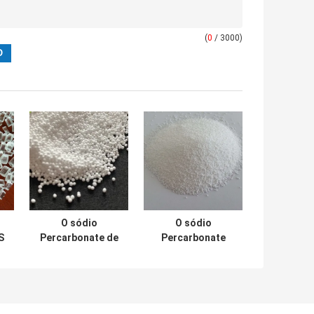
(
0
/ 3000)
O sódio
O sódio
S
Percarbonate de
Percarbonate
s
CAS 15630-89-4
revestiu a
revestiu os
categoria da
o
auxiliares SPC
indústria de CAS
e
PCS de matéria
15630-89-4 SPC
têxtil da
PCS