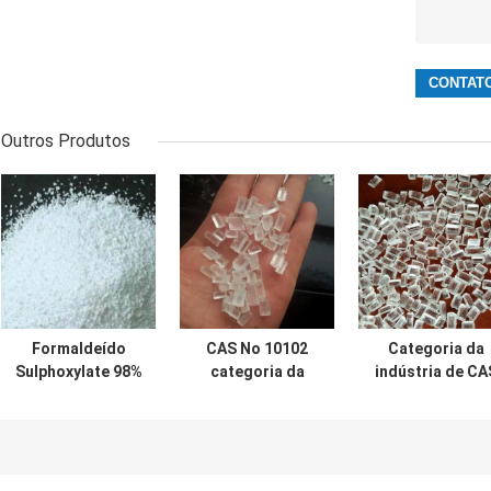
Outros Produtos
Formaldeído
CAS No 10102
Categoria da
Sulphoxylate 98%
categoria da
indústria de CA
Min Textile
fotografia do
10102-17-7 do
Auxiliaries CAS
Pentahydrate de
auxiliares de
6035-47-8 do
Thiosulfate do
matéria têxtil d
sódio de Rongalit
sódio 17 7
Pentahydrate d
C
Thiosulfate do