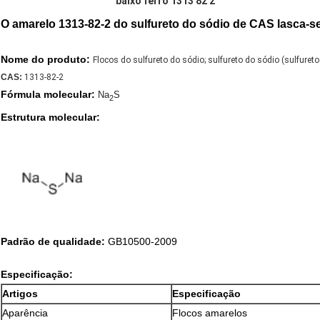
baixo ferro 1313 82 2
O amarelo 1313-82-2 do sulfureto do sódio de CAS lasca-se 
Nome do produto:
Flocos do sulfureto do sódio; sulfureto do sódio (sulfureto
CAS:
1313-82-2
Fórmula molecular:
Na
S
2
Estrutura molecular:
Padrão de qualidade:
GB10500-2009
Especificação:
Artigos
Especificação
Aparência
Flocos amarelos