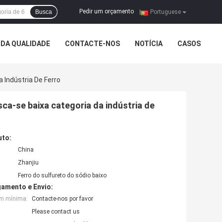
Pedir um orçamento
Busca
|
Portuguese
DA QUALIDADE
CONTACTE-NOS
NOTÍCIA
CASOS
 Indústria De Ferro
ca-se baixa categoria da indústria de
uto:
China
Zhanjiu
Ferro do sulfureto do sódio baixo
amento e Envio:
em mínima:
Contacte-nos por favor
Please contact us